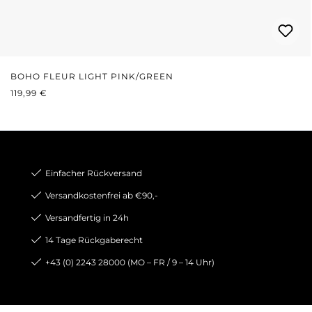
BOHO FLEUR LIGHT PINK/GREEN
REGULÄRER PREIS:
119,99 €
Einfacher Rückversand
Versandkostenfrei ab €90,-
Versandfertig in 24h
14 Tage Rückgaberecht
+43 (0) 2243 28000 (MO – FR / 9 – 14 Uhr)