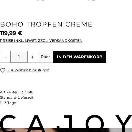
BOHO TROPFEN CREME
119,99 €
PREISE INKL. MWST. ZZGL. VERSANDKOSTEN
Produkt Anzahl: Gib den gewünschten We
Paar
IN DEN WARENKORB
Zur Wishlist hinzufügen
Artikel-Nr.:
13131610
Standard-Lieferzeit:
1 - 3 Tage