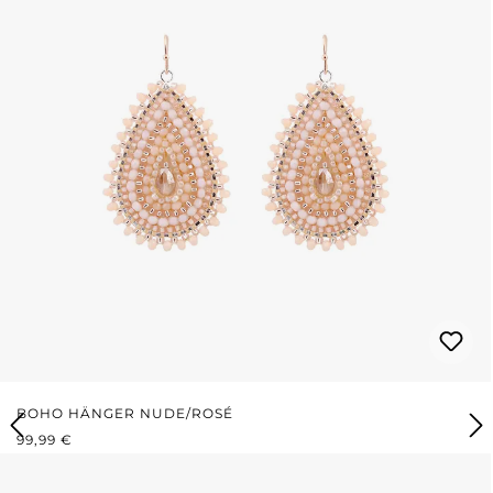
BOHO HÄNGER NUDE/ROSÉ
REGULÄRER PREIS:
99,99 €