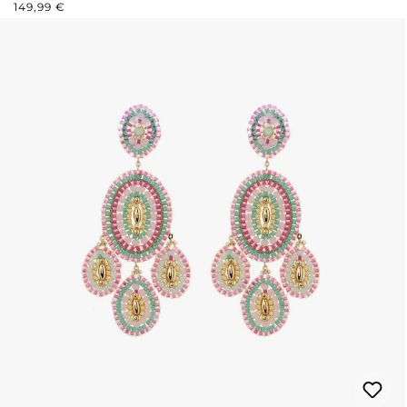
REGULÄRER PREIS:
149,99 €