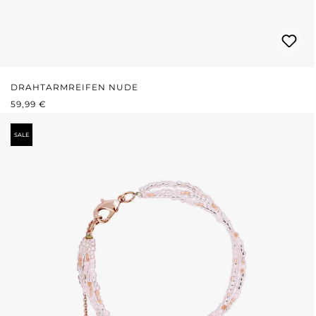
DRAHTARMREIFEN NUDE
REGULÄRER PREIS:
59,99 €
SALE