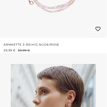
ARMKETTE 3-REIHIG NUDE/ROSE
VERKAUFSPREIS:
REGULÄRER PREIS:
29,99 €
39,99 €