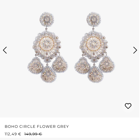
BOHO CIRCLE FLOWER GREY
VERKAUFSPREIS:
REGULÄRER PREIS:
112,49 €
149,99 €