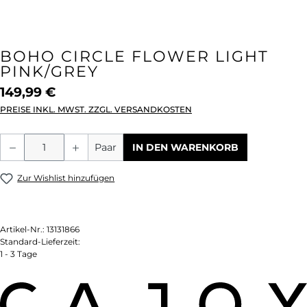
BOHO CIRCLE FLOWER LIGHT
PINK/GREY
149,99 €
PREISE INKL. MWST. ZZGL. VERSANDKOSTEN
Produkt Anzahl: Gib den gewünschten We
Paar
IN DEN WARENKORB
Zur Wishlist hinzufügen
Artikel-Nr.:
13131866
Standard-Lieferzeit:
1 - 3 Tage