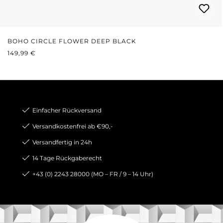
BOHO CIRCLE FLOWER DEEP BLACK
REGULÄRER PREIS:
149,99 €
Einfacher Rückversand
Versandkostenfrei ab €90,-
Versandfertig in 24h
14 Tage Rückgaberecht
+43 (0) 2243 28000 (MO – FR / 9 – 14 Uhr)