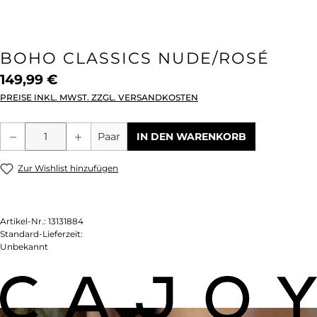
BOHO CLASSICS NUDE/ROSÉ
149,99 €
PREISE INKL. MWST. ZZGL. VERSANDKOSTEN
Produkt Anzahl: Gib den gewünschten We
Paar
IN DEN WARENKORB
Zur Wishlist hinzufügen
Artikel-Nr.:
13131884
Standard-Lieferzeit:
Unbekannt