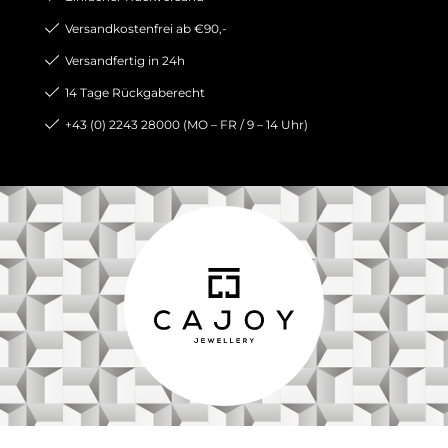
Versandkostenfrei ab €90,-
Versandfertig in 24h
14 Tage Rückgaberecht
+43 (0) 2243 28000 (MO – FR / 9 – 14 Uhr)