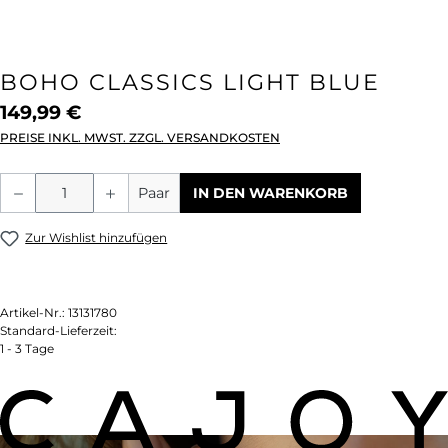
BOHO CLASSICS LIGHT BLUE
149,99 €
PREISE INKL. MWST. ZZGL. VERSANDKOSTEN
Produkt Anzahl: Gib den gewünschten We
Paar
IN DEN WARENKORB
Zur Wishlist hinzufügen
Artikel-Nr.:
13131780
Standard-Lieferzeit:
1 - 3 Tage