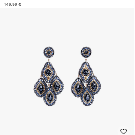
REGULÄRER PREIS:
149,99 €