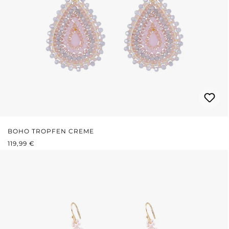
BOHO TROPFEN CREME
REGULÄRER PREIS:
119,99 €