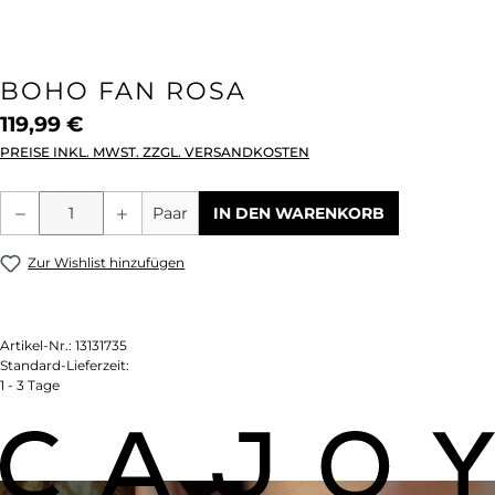
BOHO FAN ROSA
119,99 €
PREISE INKL. MWST. ZZGL. VERSANDKOSTEN
Produkt Anzahl: Gib den gewünschten We
Paar
IN DEN WARENKORB
Zur Wishlist hinzufügen
Artikel-Nr.:
13131735
Standard-Lieferzeit:
1 - 3 Tage