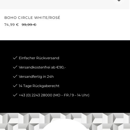
BOHO CIRCLE WHITE/ROSÉ
VERKAUFSPREIS:
REGULÄRER PREIS:
74,99 €
99,99 €
Einfacher Rückversand
Versandkostenfrei ab €90,-
Versandfertig in 24h
14 Tage Rückgaberecht
+43 (0) 2243 28000 (MO – FR / 9 – 14 Uhr)