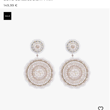
REGULÄRER PREIS:
149,99 €
SALE