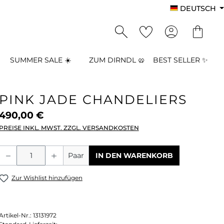
DEUTSCH
SUMMER SALE ☀️
ZUM DIRNDL 🥨
BEST SELLER ✨
PINK JADE CHANDELIERS
490,00 €
PREISE INKL. MWST. ZZGL. VERSANDKOSTEN
Produkt Anzahl: Gib den gewünschten
Paar
IN DEN WARENKORB
Zur Wishlist hinzufügen
Artikel-Nr.:
13131972