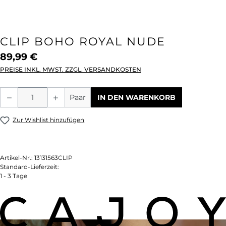
CLIP BOHO ROYAL NUDE
89,99 €
PREISE INKL. MWST. ZZGL. VERSANDKOSTEN
Produkt Anzahl: Gib den gewünschten We
Paar
IN DEN WARENKORB
Zur Wishlist hinzufügen
Artikel-Nr.:
13131563CLIP
Standard-Lieferzeit:
1 - 3 Tage