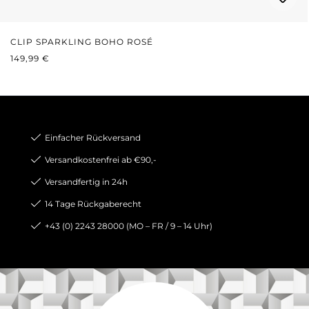
CLIP SPARKLING BOHO ROSÉ
REGULÄRER PREIS:
149,99 €
Einfacher Rückversand
Versandkostenfrei ab €90,-
Versandfertig in 24h
14 Tage Rückgaberecht
+43 (0) 2243 28000 (MO – FR / 9 – 14 Uhr)