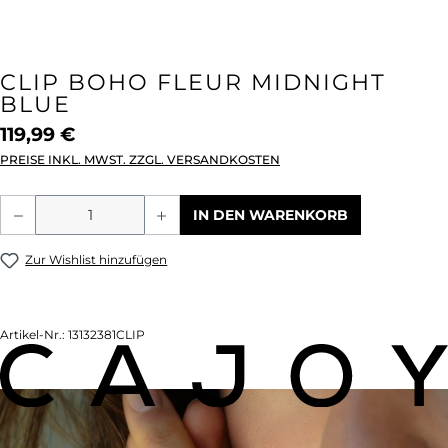
CLIP BOHO FLEUR MIDNIGHT
BLUE
119,99 €
PREISE INKL. MWST. ZZGL. VERSANDKOSTEN
Produkt Anzahl: Gib den gewünschten We
IN DEN WARENKORB
Zur Wishlist hinzufügen
Artikel-Nr.:
13132381CLIP