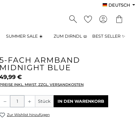
DEUTSCH
SUMMER SALE ☀️
ZUM DIRNDL 🥨
BEST SELLER ✨
5-FACH ARMBAND
MIDNIGHT BLUE
49,99 €
PREISE INKL. MWST. ZZGL. VERSANDKOSTEN
Produkt Anzahl: Gib den gewünschten
Stück
IN DEN WARENKORB
Zur Wishlist hinzufügen