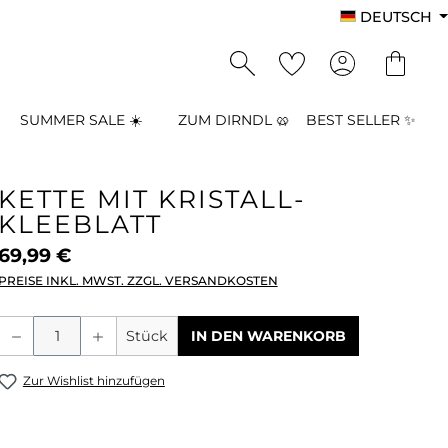
DEUTSCH
SUMMER SALE ☀️
ZUM DIRNDL 🥨
BEST SELLER ✨
KETTE MIT KRISTALL-
KLEEBLATT
69,99 €
PREISE INKL. MWST. ZZGL. VERSANDKOSTEN
Produkt Anzahl: Gib den gewünschten
Stück
IN DEN WARENKORB
Zur Wishlist hinzufügen