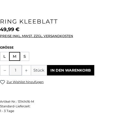
RING KLEEBLATT
49,99 €
PREISE INKL. MWST. ZZGL. VERSANDKOSTEN
AUSWÄHLEN
GRÖSSE
L
M
S
Produkt Anzahl: Gib den gewünschten We
Stück
IN DEN WARENKORB
Zur Wishlist hinzufügen
Artikel-Nr.:
13141416-M
Standard-Lieferzeit:
1 - 3 Tage