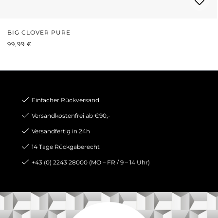
BIG CLOVER PURE
REGULÄRER PREIS:
99,99 €
Einfacher Rückversand
Versandkostenfrei ab €90,-
Versandfertig in 24h
14 Tage Rückgaberecht
+43 (0) 2243 28000 (MO – FR / 9 – 14 Uhr)