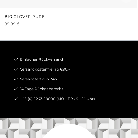
BIG CLOVER PURE
REGULÄRER PREIS:
99,99 €
Einfacher Rückversand
Versandkostenfrei ab €90,-
Versandfertig in 24h
14 Tage Rückgaberecht
+43 (0) 2243 28000 (MO – FR / 9 – 14 Uhr)