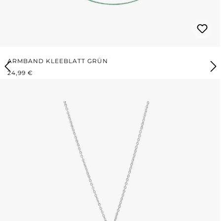
ARMBAND KLEEBLATT GRÜN
REGULÄRER PREIS:
24,99 €