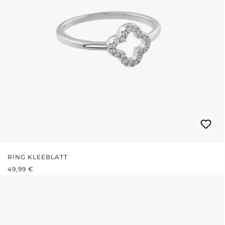
RING KLEEBLATT
REGULÄRER PREIS:
49,99 €