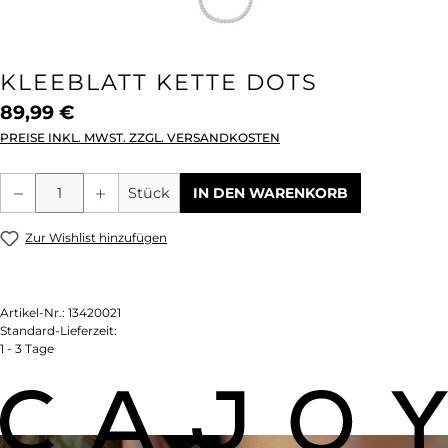
KLEEBLATT KETTE DOTS
89,99 €
PREISE INKL. MWST. ZZGL. VERSANDKOSTEN
Produkt Anzahl: Gib den gewünschten We
Stück
IN DEN WARENKORB
Zur Wishlist hinzufügen
Artikel-Nr.:
13420021
Standard-Lieferzeit:
1 - 3 Tage