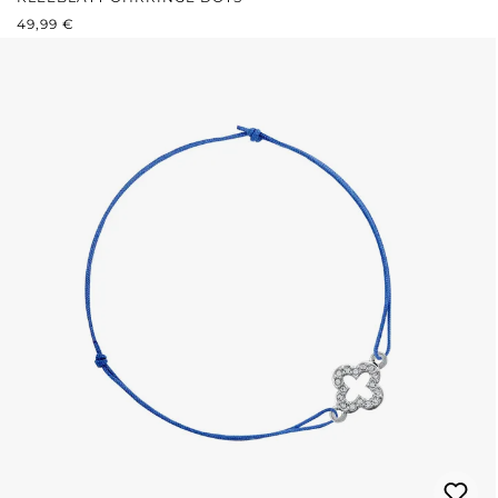
REGULÄRER PREIS:
49,99 €