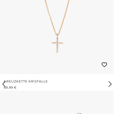
KREUZKETTE KRISTALLE
REGULÄRER PREIS:
69,99 €