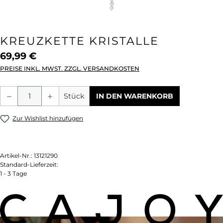
KREUZKETTE KRISTALLE
69,99 €
PREISE INKL. MWST. ZZGL. VERSANDKOSTEN
Produkt Anzahl: Gib den gewünschten We
Stück
IN DEN WARENKORB
Zur Wishlist hinzufügen
Artikel-Nr.:
13121290
Standard-Lieferzeit:
1 - 3 Tage