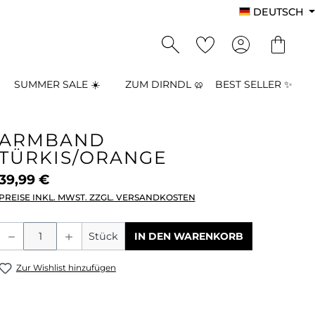
DEUTSCH
SUMMER SALE ☀️
ZUM DIRNDL 🥨
BEST SELLER ✨
ARMBAND
TÜRKIS/ORANGE
39,99 €
PREISE INKL. MWST. ZZGL. VERSANDKOSTEN
Produkt Anzahl: Gib den gewünschten
Stück
IN DEN WARENKORB
Zur Wishlist hinzufügen