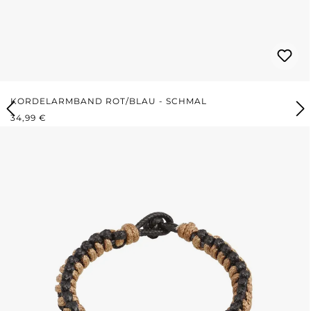
KORDELARMBAND ROT/BLAU - SCHMAL
REGULÄRER PREIS:
34,99 €