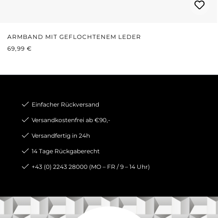
ARMBAND MIT GEFLOCHTENEM LEDER
REGULÄRER PREIS:
69,99 €
Einfacher Rückversand
Versandkostenfrei ab €90,-
Versandfertig in 24h
14 Tage Rückgaberecht
+43 (0) 2243 28000 (MO – FR / 9 – 14 Uhr)