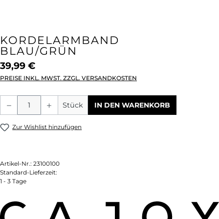
KORDELARMBAND
BLAU/GRÜN
39,99 €
PREISE INKL. MWST. ZZGL. VERSANDKOSTEN
Produkt Anzahl: Gib den gewünschten We
Stück
IN DEN WARENKORB
Zur Wishlist hinzufügen
Artikel-Nr.:
23100100
Standard-Lieferzeit:
1 - 3 Tage