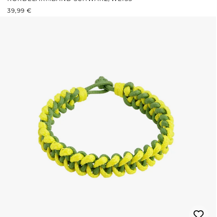
REGULÄRER PREIS:
39,99 €