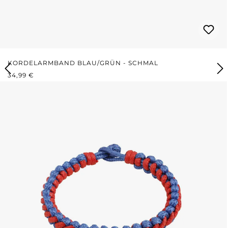
KORDELARMBAND BLAU/GRÜN - SCHMAL
REGULÄRER PREIS:
34,99 €