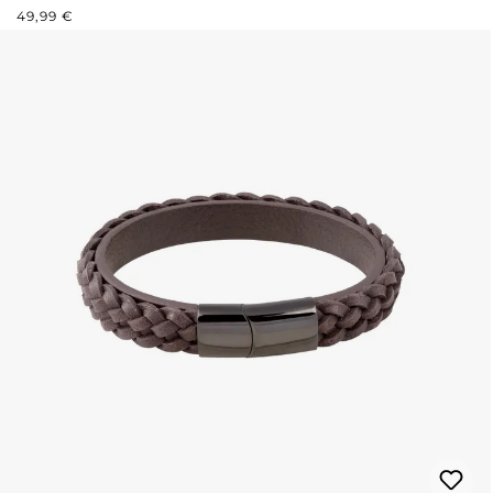
REGULÄRER PREIS:
49,99 €