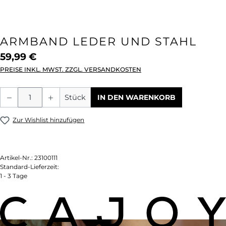
ARMBAND LEDER UND STAHL
59,99 €
PREISE INKL. MWST. ZZGL. VERSANDKOSTEN
Produkt Anzahl: Gib den gewünschten We
Stück
IN DEN WARENKORB
Zur Wishlist hinzufügen
Artikel-Nr.:
23100111
Standard-Lieferzeit:
1 - 3 Tage