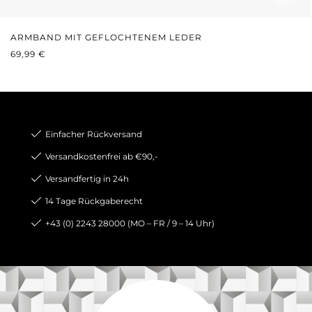
ARMBAND MIT GEFLOCHTENEM LEDER
REGULÄRER PREIS:
69,99 €
Einfacher Rückversand
Versandkostenfrei ab €90,-
Versandfertig in 24h
14 Tage Rückgaberecht
+43 (0) 2243 28000 (MO – FR / 9 – 14 Uhr)