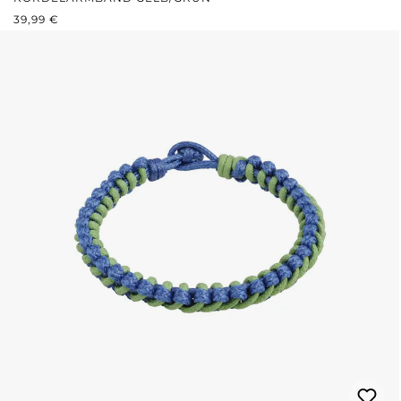
REGULÄRER PREIS:
39,99 €