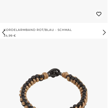
KORDELARMBAND ROT/BLAU - SCHMAL
REGULÄRER PREIS:
34,99 €