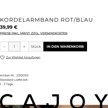
KORDELARMBAND ROT/BLAU
39,99 €
PREISE INKL. MWST. ZZGL. VERSANDKOSTEN
Produkt Anzahl: Gib den gewünschten We
Stück
IN DEN WARENKORB
Zur Wishlist hinzufügen
Artikel-Nr.:
23100101
Standard-Lieferzeit:
1 - 3 Tage