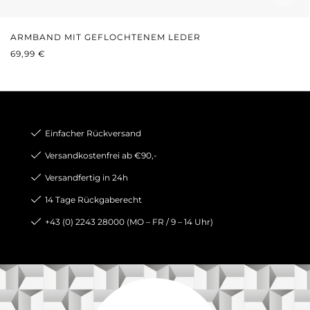
ARMBAND MIT GEFLOCHTENEM LEDER
REGULÄRER PREIS:
69,99 €
Einfacher Rückversand
Versandkostenfrei ab €90,-
Versandfertig in 24h
14 Tage Rückgaberecht
+43 (0) 2243 28000 (MO – FR / 9 – 14 Uhr)