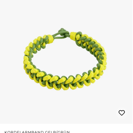
KORDELARMBAND GELB/GRÜN