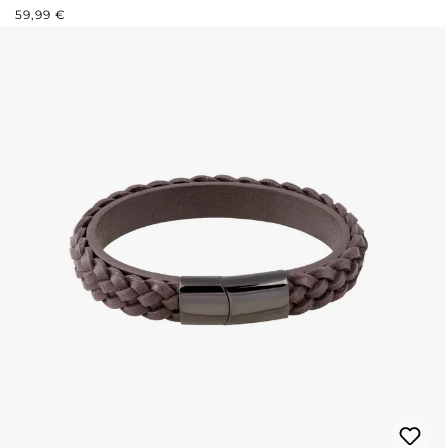
REGULÄRER PREIS:
59,99 €