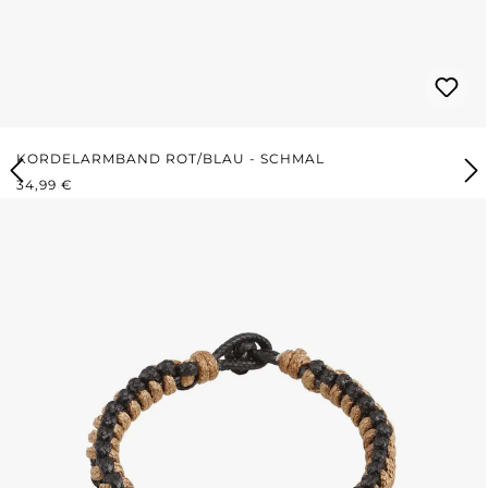
KORDELARMBAND ROT/BLAU - SCHMAL
REGULÄRER PREIS:
34,99 €