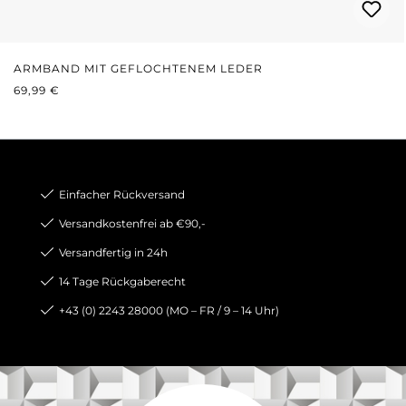
ARMBAND MIT GEFLOCHTENEM LEDER
REGULÄRER PREIS:
69,99 €
Einfacher Rückversand
Versandkostenfrei ab €90,-
Versandfertig in 24h
14 Tage Rückgaberecht
+43 (0) 2243 28000 (MO – FR / 9 – 14 Uhr)