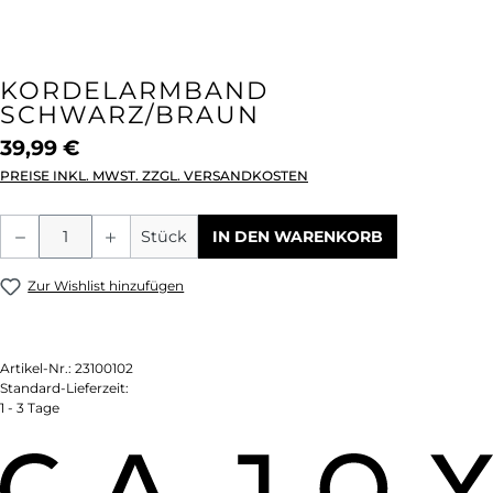
KORDELARMBAND
SCHWARZ/BRAUN
39,99 €
PREISE INKL. MWST. ZZGL. VERSANDKOSTEN
Produkt Anzahl: Gib den gewünschten We
Stück
IN DEN WARENKORB
Zur Wishlist hinzufügen
Artikel-Nr.:
23100102
Standard-Lieferzeit:
1 - 3 Tage