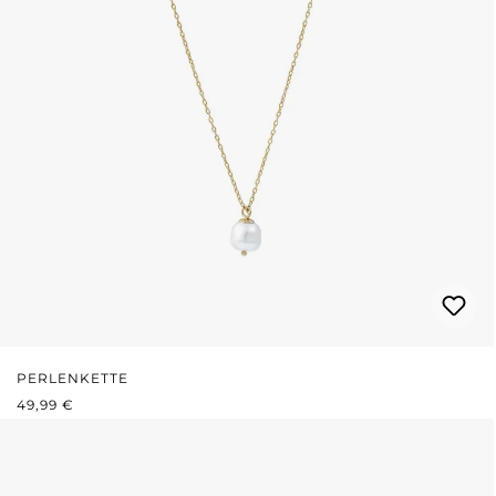
PERLENKETTE
REGULÄRER PREIS:
49,99 €