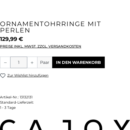
ORNAMENTOHRRINGE MIT
PERLEN
129,99 €
PREISE INKL. MWST. ZZGL. VERSANDKOSTEN
Produkt Anzahl: Gib den gewünschten We
Paar
IN DEN WARENKORB
Zur Wishlist hinzufügen
Artikel-Nr.:
13132131
Standard-Lieferzeit:
1 - 3 Tage