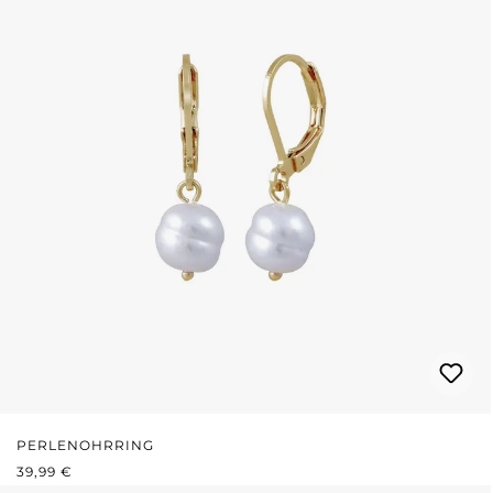
PERLENOHRRING
REGULÄRER PREIS:
39,99 €