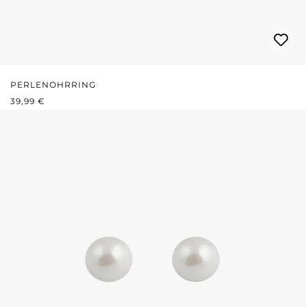
PERLENOHRRING
REGULÄRER PREIS:
39,99 €