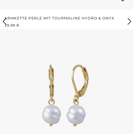
ARMKETTE PERLE MIT TOURMALINE HYDRO & ONYX
REGULÄRER PREIS:
39,99 €