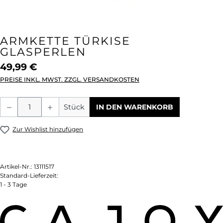
ARMKETTE TÜRKISE
GLASPERLEN
49,99 €
PREISE INKL. MWST. ZZGL. VERSANDKOSTEN
Produkt Anzahl: Gib den gewünschten We
Stück
IN DEN WARENKORB
Zur Wishlist hinzufügen
Artikel-Nr.:
13111517
Standard-Lieferzeit:
1 - 3 Tage