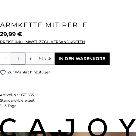
ARMKETTE MIT PERLE
29,99 €
PREISE INKL. MWST. ZZGL. VERSANDKOSTEN
Produkt Anzahl: Gib den gewünschten We
Stück
IN DEN WARENKORB
Zur Wishlist hinzufügen
Artikel-Nr.:
13111535
Standard-Lieferzeit:
1 - 3 Tage