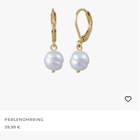
PERLENOHRRING
REGULÄRER PREIS:
39,99 €