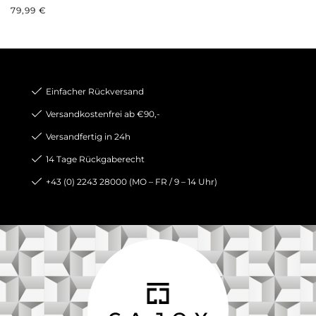
REGULÄRER PREIS:
79,99 €
Einfacher Rückversand
Versandkostenfrei ab €90,-
Versandfertig in 24h
14 Tage Rückgaberecht
+43 (0) 2243 28000 (MO – FR / 9 – 14 Uhr)