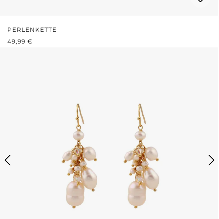
PERLENKETTE
REGULÄRER PREIS:
49,99 €