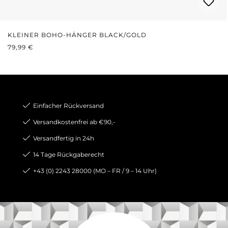
KLEINER BOHO-HÄNGER BLACK/GOLD
REGULÄRER PREIS:
79,99 €
Einfacher Rückversand
Versandkostenfrei ab €90,-
Versandfertig in 24h
14 Tage Rückgaberecht
+43 (0) 2243 28000 (MO – FR / 9 – 14 Uhr)