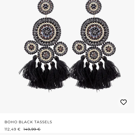
BOHO BLACK TASSELS
VERKAUFSPREIS:
REGULÄRER PREIS:
112,49 €
149,99 €