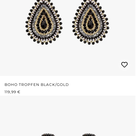
BOHO TROPFEN BLACK/GOLD
REGULÄRER PREIS:
119,99 €