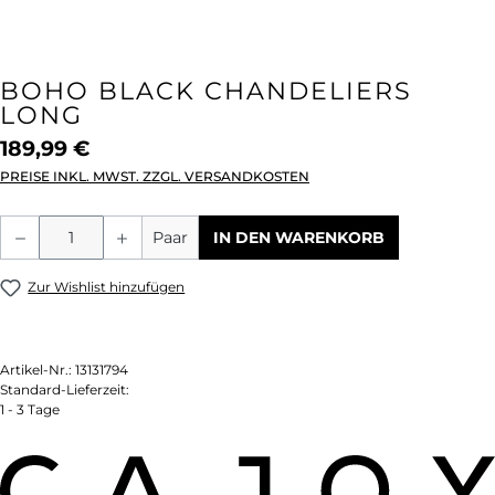
BOHO BLACK CHANDELIERS
LONG
189,99 €
PREISE INKL. MWST. ZZGL. VERSANDKOSTEN
Produkt Anzahl: Gib den gewünschten We
Paar
IN DEN WARENKORB
Zur Wishlist hinzufügen
Artikel-Nr.:
13131794
Standard-Lieferzeit:
1 - 3 Tage