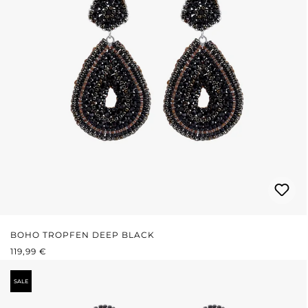
BOHO TROPFEN DEEP BLACK
REGULÄRER PREIS:
119,99 €
SALE