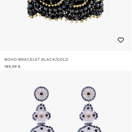
BOHO BRACELET BLACK/GOLD
REGULÄRER PREIS:
189,99 €