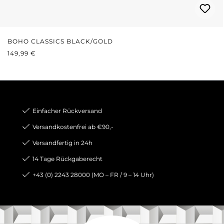
BOHO CLASSICS BLACK/GOLD
REGULÄRER PREIS:
149,99 €
Einfacher Rückversand
Versandkostenfrei ab €90,-
Versandfertig in 24h
14 Tage Rückgaberecht
+43 (0) 2243 28000 (MO – FR / 9 – 14 Uhr)