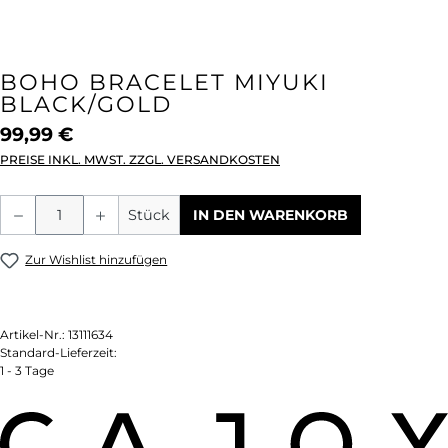
BOHO BRACELET MIYUKI
BLACK/GOLD
99,99 €
PREISE INKL. MWST. ZZGL. VERSANDKOSTEN
Produkt Anzahl: Gib den gewünschten We
Stück
IN DEN WARENKORB
Zur Wishlist hinzufügen
Artikel-Nr.:
13111634
Standard-Lieferzeit:
1 - 3 Tage