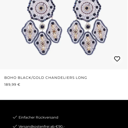
BOHO BLACK/GOLD CHANDELIERS LONG
REGULÄRER PREIS:
189,99 €
Einfacher Rückversand
Versandkostenfrei ab €90,-