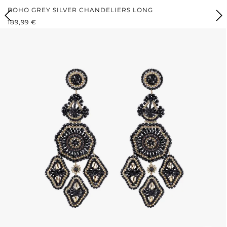
BOHO GREY SILVER CHANDELIERS LONG
REGULÄRER PREIS:
189,99 €