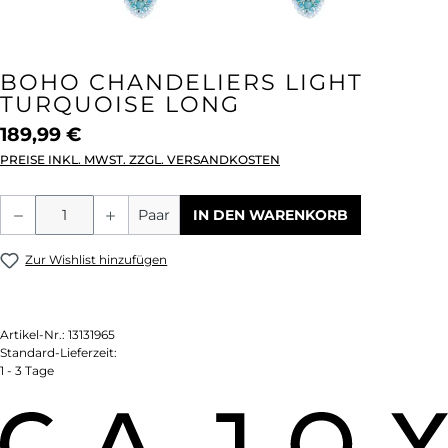
BOHO CHANDELIERS LIGHT
TURQUOISE LONG
189,99 €
PREISE INKL. MWST. ZZGL. VERSANDKOSTEN
Produkt Anzahl: Gib den gewünschten We
Paar
IN DEN WARENKORB
Zur Wishlist hinzufügen
Artikel-Nr.:
13131965
Standard-Lieferzeit:
1 - 3 Tage