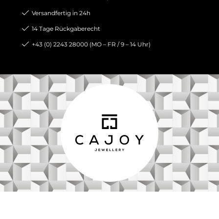
Versandfertig in 24h
14 Tage Rückgaberecht
+43 (0) 2243 28000 (MO – FR / 9 – 14 Uhr)