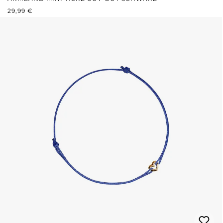
REGULÄRER PREIS:
29,99 €