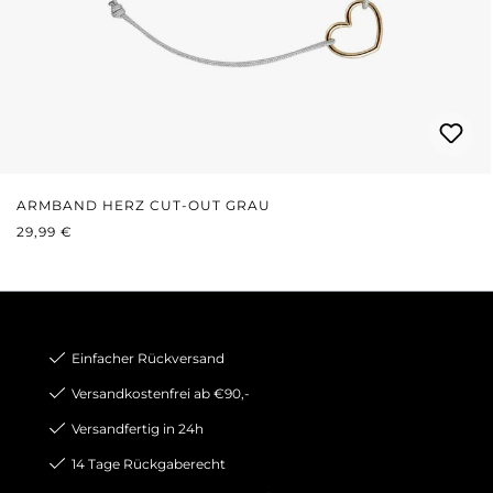
ARMBAND HERZ CUT-OUT GRAU
REGULÄRER PREIS:
29,99 €
Einfacher Rückversand
Versandkostenfrei ab €90,-
Versandfertig in 24h
14 Tage Rückgaberecht