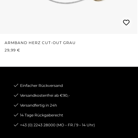
ARMBAND HERZ CUT-OUT GRAU
REGULÄRER PREIS:
29,99 €
Einfacher Rückversand
Versandkostenfrei ab €90,-
Versandfertig in 24h
14 Tage Rückgaberecht
+43 (0) 2243 28000 (MO – FR / 9 – 14 Uhr)