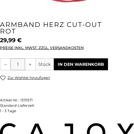
ARMBAND HERZ CUT-OUT
ROT
29,99 €
PREISE INKL. MWST. ZZGL. VERSANDKOSTEN
Produkt Anzahl: Gib den gewünschten We
Stück
IN DEN WARENKORB
Zur Wishlist hinzufügen
Artikel-Nr.:
13111571
Standard-Lieferzeit:
1 - 3 Tage