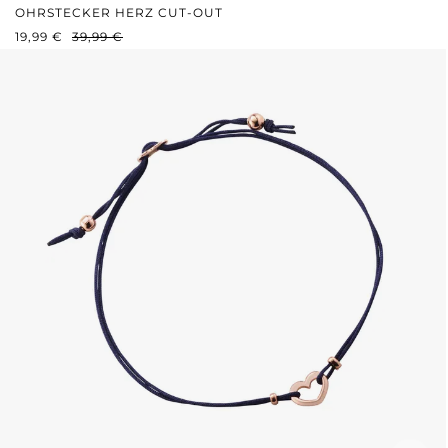
OHRSTECKER HERZ CUT-OUT
VERKAUFSPREIS:
REGULÄRER PREIS:
19,99 €
39,99 €