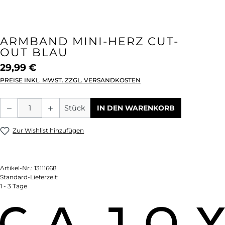
ARMBAND MINI-HERZ CUT-
OUT BLAU
29,99 €
PREISE INKL. MWST. ZZGL. VERSANDKOSTEN
Produkt Anzahl: Gib den gewünschten We
Stück
IN DEN WARENKORB
Zur Wishlist hinzufügen
Artikel-Nr.:
13111668
Standard-Lieferzeit:
1 - 3 Tage