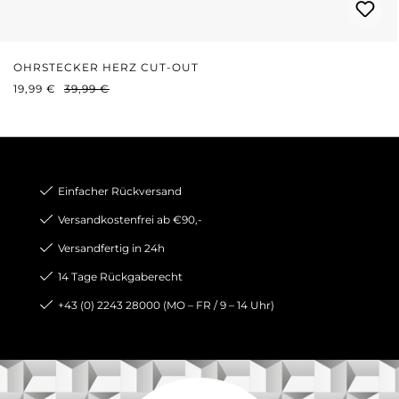
OHRSTECKER HERZ CUT-OUT
VERKAUFSPREIS:
REGULÄRER PREIS:
19,99 €
39,99 €
Einfacher Rückversand
Versandkostenfrei ab €90,-
Versandfertig in 24h
14 Tage Rückgaberecht
+43 (0) 2243 28000 (MO – FR / 9 – 14 Uhr)