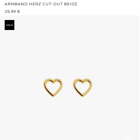
ARMBAND HERZ CUT-OUT BEIGE
REGULÄRER PREIS:
29,99 €
SALE