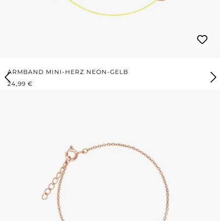
ARMBAND MINI-HERZ NEON-GELB
REGULÄRER PREIS:
24,99 €