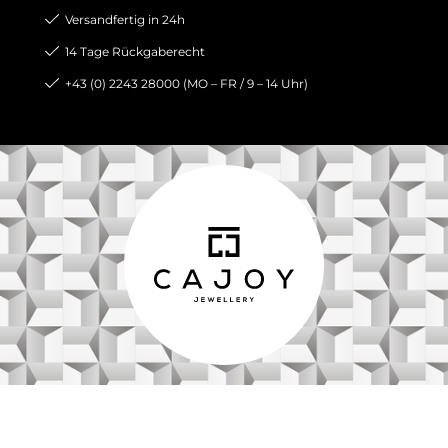
Versandfertig in 24h
14 Tage Rückgaberecht
+43 (0) 2243 28000 (MO – FR / 9 – 14 Uhr)