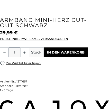
ARMBAND MINI-HERZ CUT-
OUT SCHWARZ
29,99 €
PREISE INKL. MWST. ZZGL. VERSANDKOSTEN
Produkt Anzahl: Gib den gewünschten We
Stück
IN DEN WARENKORB
Zur Wishlist hinzufügen
Artikel-Nr.:
13111667
Standard-Lieferzeit:
1 - 3 Tage