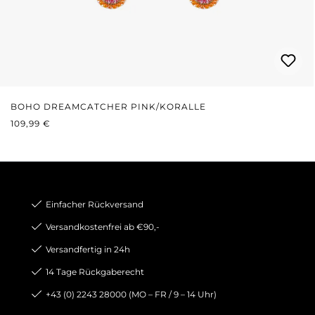
BOHO DREAMCATCHER PINK/KORALLE
REGULÄRER PREIS:
109,99 €
Einfacher Rückversand
Versandkostenfrei ab €90,-
Versandfertig in 24h
14 Tage Rückgaberecht
+43 (0) 2243 28000 (MO – FR / 9 – 14 Uhr)