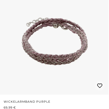
WICKELARMBAND PURPLE
REGULÄRER PREIS:
69,99 €