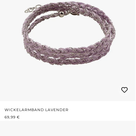
WICKELARMBAND LAVENDER
REGULÄRER PREIS:
69,99 €