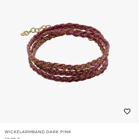
WICKELARMBAND DARK PINK
REGULÄRER PREIS: