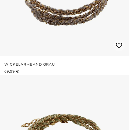
WICKELARMBAND GRAU
REGULÄRER PREIS:
69,99 €