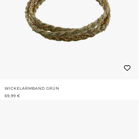
WICKELARMBAND GRÜN
REGULÄRER PREIS:
69,99 €