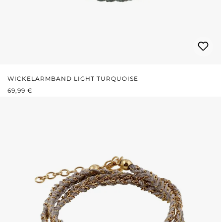
WICKELARMBAND LIGHT TURQUOISE
REGULÄRER PREIS:
69,99 €