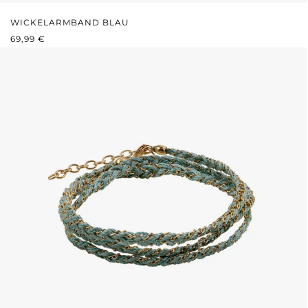
WICKELARMBAND BLAU
REGULÄRER PREIS:
69,99 €