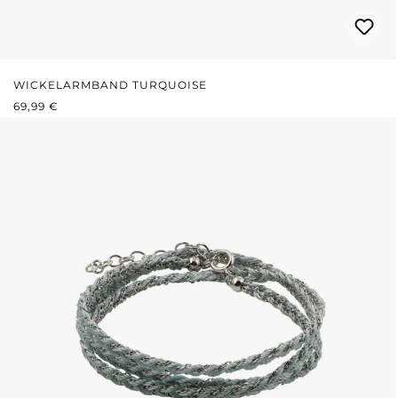
WICKELARMBAND TURQUOISE
REGULÄRER PREIS:
69,99 €