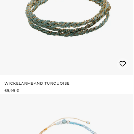
WICKELARMBAND TURQUOISE
REGULÄRER PREIS:
69,99 €