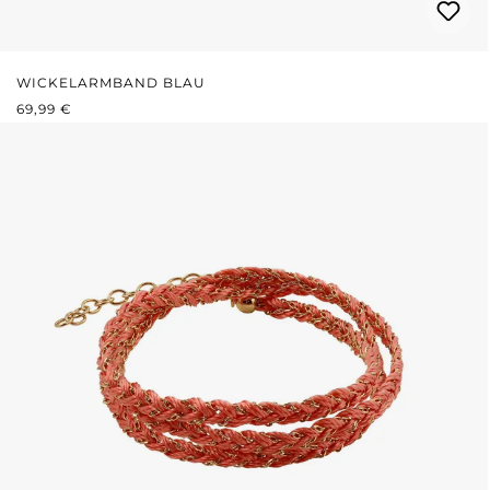
WICKELARMBAND BLAU
REGULÄRER PREIS:
69,99 €