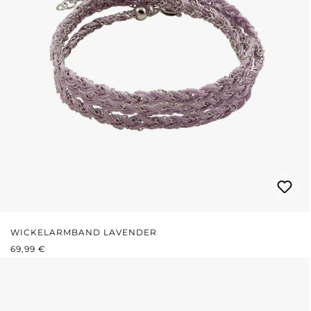
WICKELARMBAND LAVENDER
REGULÄRER PREIS:
69,99 €