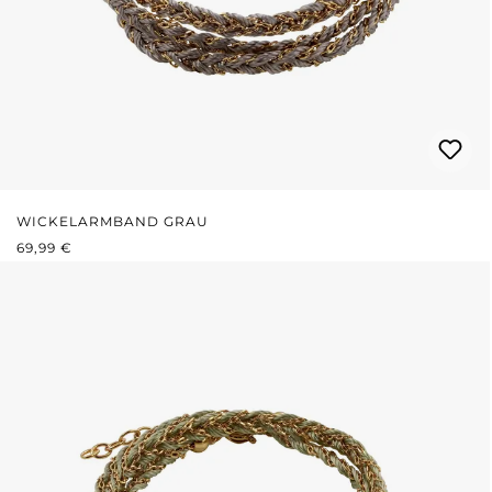
WICKELARMBAND GRAU
REGULÄRER PREIS:
69,99 €