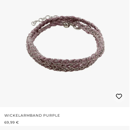
WICKELARMBAND PURPLE
REGULÄRER PREIS:
69,99 €