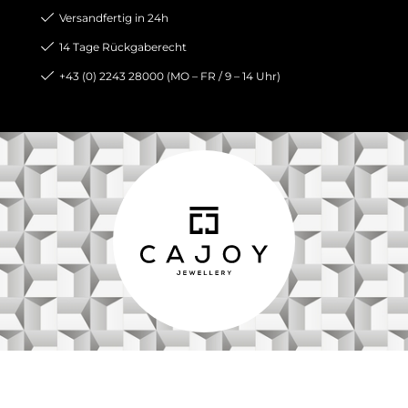
Versandfertig in 24h
14 Tage Rückgaberecht
+43 (0) 2243 28000 (MO – FR / 9 – 14 Uhr)