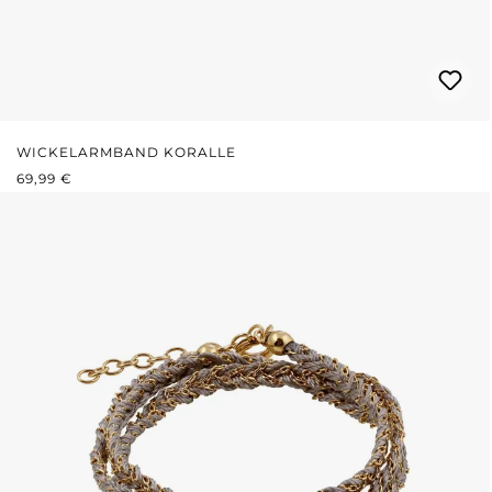
WICKELARMBAND KORALLE
REGULÄRER PREIS:
69,99 €