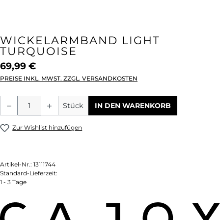
WICKELARMBAND LIGHT
TURQUOISE
69,99 €
PREISE INKL. MWST. ZZGL. VERSANDKOSTEN
Produkt Anzahl: Gib den gewünschten We
Stück
IN DEN WARENKORB
Zur Wishlist hinzufügen
Artikel-Nr.:
13111744
Standard-Lieferzeit:
1 - 3 Tage