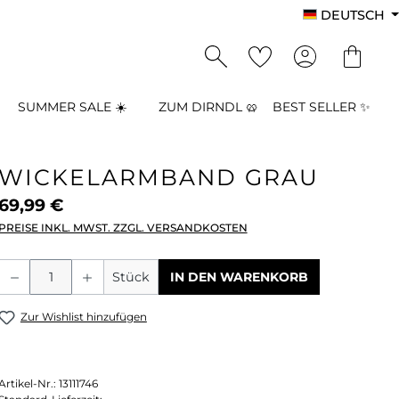
DEUTSCH
SUMMER SALE ☀️
ZUM DIRNDL 🥨
BEST SELLER ✨
WICKELARMBAND GRAU
69,99 €
PREISE INKL. MWST. ZZGL. VERSANDKOSTEN
Produkt Anzahl: Gib den gewünschten
Stück
IN DEN WARENKORB
Zur Wishlist hinzufügen
Artikel-Nr.:
13111746