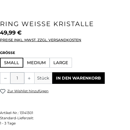
RING WEISSE KRISTALLE
49,99 €
PREISE INKL. MWST. ZZGL. VERSANDKOSTEN
AUSWÄHLEN
GRÖSSE
SMALL
MEDIUM
LARGE
Produkt Anzahl: Gib den gewünschten We
Stück
IN DEN WARENKORB
Zur Wishlist hinzufügen
Artikel-Nr.:
13141301
Standard-Lieferzeit:
1 - 3 Tage