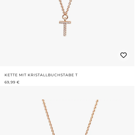
KETTE MIT KRISTALLBUCHSTABE T
REGULÄRER PREIS:
69,99 €