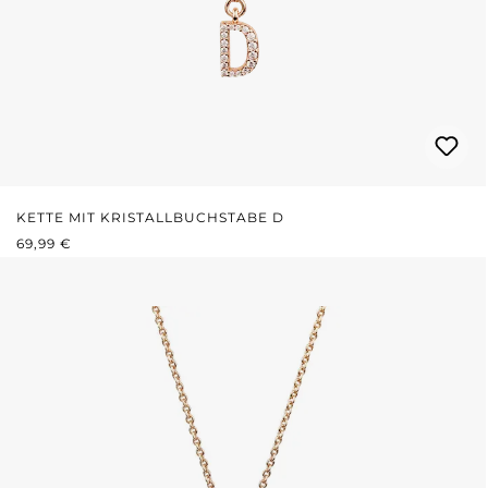
KETTE MIT KRISTALLBUCHSTABE D
REGULÄRER PREIS:
69,99 €