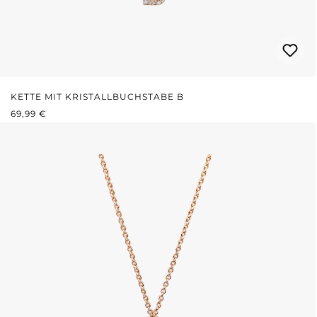
KETTE MIT KRISTALLBUCHSTABE B
REGULÄRER PREIS:
69,99 €