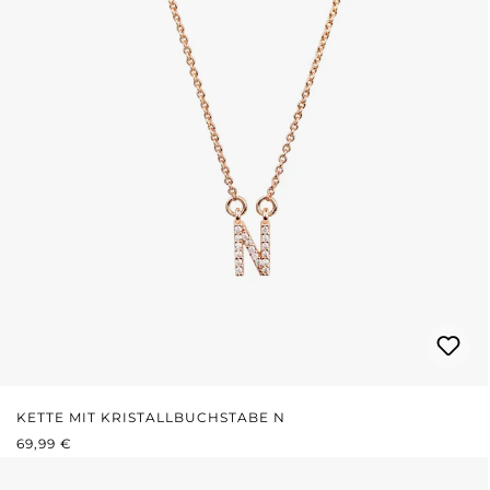
KETTE MIT KRISTALLBUCHSTABE N
REGULÄRER PREIS:
69,99 €