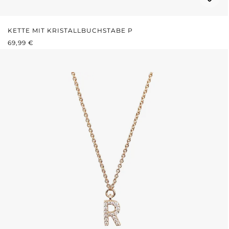
KETTE MIT KRISTALLBUCHSTABE P
REGULÄRER PREIS:
69,99 €