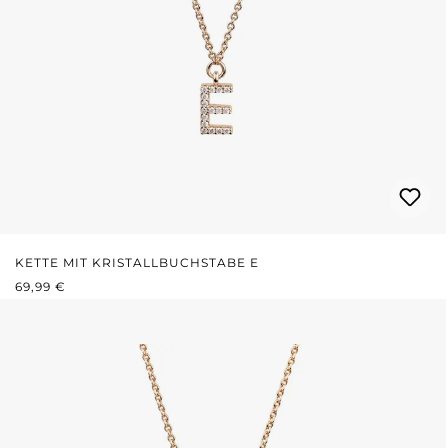
KETTE MIT KRISTALLBUCHSTABE E
REGULÄRER PREIS:
69,99 €