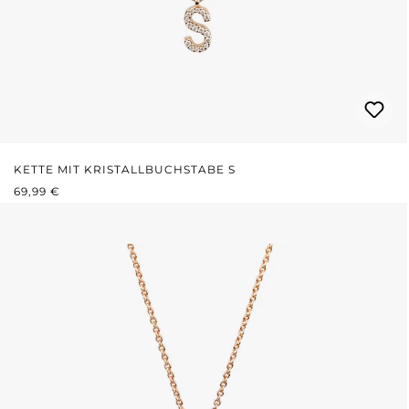
KETTE MIT KRISTALLBUCHSTABE S
REGULÄRER PREIS:
69,99 €