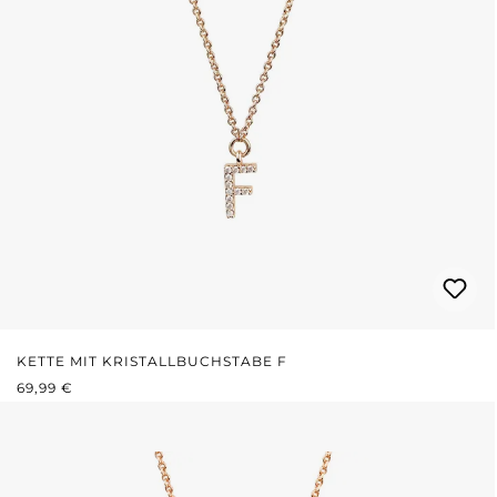
KETTE MIT KRISTALLBUCHSTABE F
REGULÄRER PREIS:
69,99 €