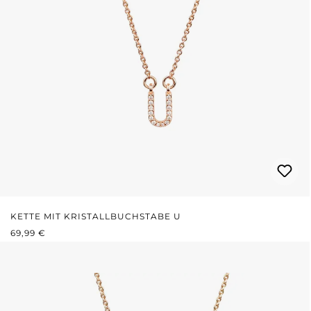
KETTE MIT KRISTALLBUCHSTABE U
REGULÄRER PREIS:
69,99 €