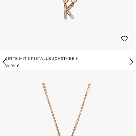
KETTE MIT KRISTALLBUCHSTABE K
REGULÄRER PREIS:
69,99 €