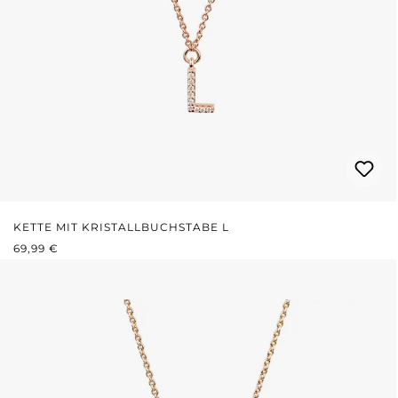
KETTE MIT KRISTALLBUCHSTABE L
REGULÄRER PREIS:
69,99 €