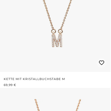
KETTE MIT KRISTALLBUCHSTABE M
REGULÄRER PREIS:
69,99 €