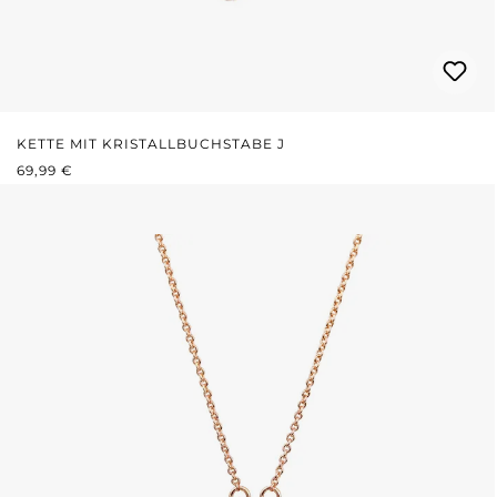
KETTE MIT KRISTALLBUCHSTABE J
REGULÄRER PREIS:
69,99 €