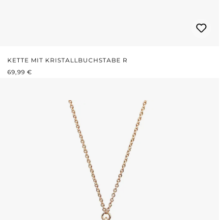
KETTE MIT KRISTALLBUCHSTABE R
REGULÄRER PREIS:
69,99 €