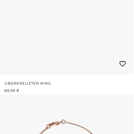
ÜBERKREUZTER RING
REGULÄRER PREIS:
69,99 €