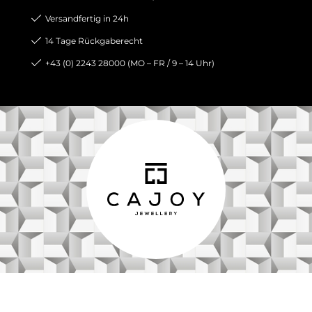
Versandfertig in 24h
14 Tage Rückgaberecht
+43 (0) 2243 28000 (MO – FR / 9 – 14 Uhr)