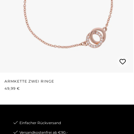
ARMKETTE ZWEI RINGE
REGULÄRER PREIS:
49,99 €
Einfacher Rückversand
Versandkostenfrei ab €90,-