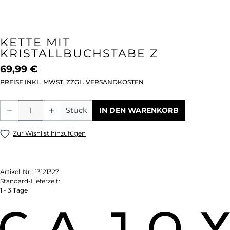
KETTE MIT
KRISTALLBUCHSTABE Z
69,99 €
PREISE INKL. MWST. ZZGL. VERSANDKOSTEN
Produkt Anzahl: Gib den gewünschten We
Stück
IN DEN WARENKORB
Zur Wishlist hinzufügen
Artikel-Nr.:
13121327
Standard-Lieferzeit:
1 - 3 Tage