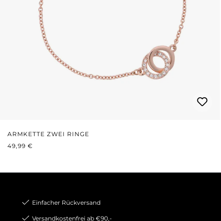
ARMKETTE ZWEI RINGE
REGULÄRER PREIS:
49,99 €
Einfacher Rückversand
Versandkostenfrei ab €90,-