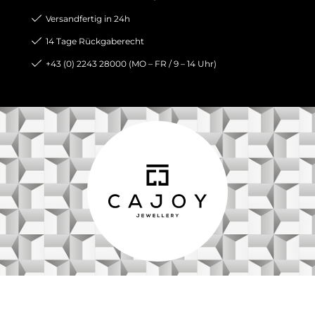
Versandfertig in 24h
14 Tage Rückgaberecht
+43 (0) 2243 28000 (MO – FR / 9 – 14 Uhr)