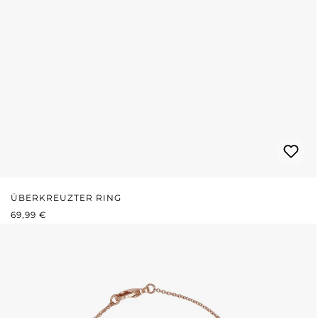
ÜBERKREUZTER RING
REGULÄRER PREIS:
69,99 €