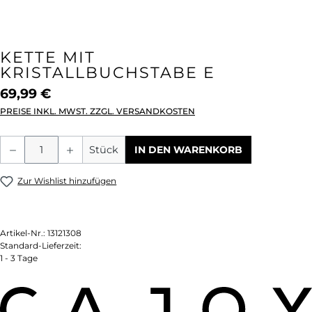
KETTE MIT
KRISTALLBUCHSTABE E
69,99 €
PREISE INKL. MWST. ZZGL. VERSANDKOSTEN
Produkt Anzahl: Gib den gewünschten We
Stück
IN DEN WARENKORB
Zur Wishlist hinzufügen
Artikel-Nr.:
13121308
Standard-Lieferzeit:
1 - 3 Tage