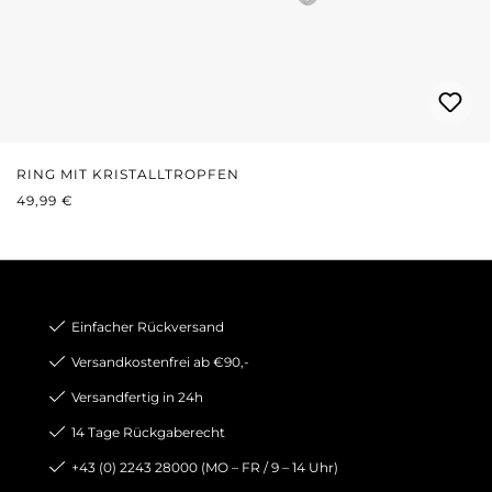
RING MIT KRISTALLTROPFEN
REGULÄRER PREIS:
49,99 €
Einfacher Rückversand
Versandkostenfrei ab €90,-
Versandfertig in 24h
14 Tage Rückgaberecht
+43 (0) 2243 28000 (MO – FR / 9 – 14 Uhr)