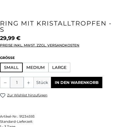
RING MIT KRISTALLTROPFEN -
S
29,99 €
PREISE INKL. MWST. ZZGL. VERSANDKOSTEN
AUSWÄHLEN
GRÖSSE
SMALL
MEDIUM
LARGE
Produkt Anzahl: Gib den gewünschten We
Stück
IN DEN WARENKORB
Zur Wishlist hinzufügen
Artikel-Nr.:
91234593
Standard-Lieferzeit:
1 - 3 Tage