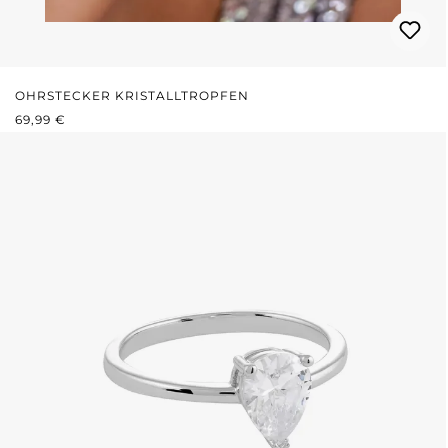
OHRSTECKER KRISTALLTROPFEN
REGULÄRER PREIS:
69,99 €