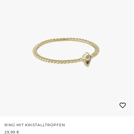
RING MIT KRISTALLTROPFEN
REGULÄRER PREIS:
29,99 €