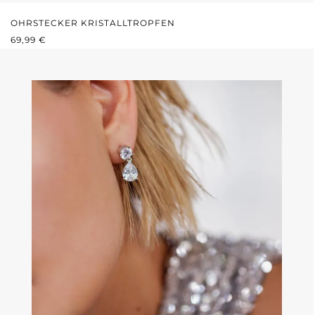
OHRSTECKER KRISTALLTROPFEN
REGULÄRER PREIS:
69,99 €