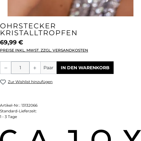
OHRSTECKER
KRISTALLTROPFEN
69,99 €
PREISE INKL. MWST. ZZGL. VERSANDKOSTEN
Produkt Anzahl: Gib den gewünschten We
Paar
IN DEN WARENKORB
Zur Wishlist hinzufügen
Artikel-Nr.:
13132066
Standard-Lieferzeit:
1 - 3 Tage