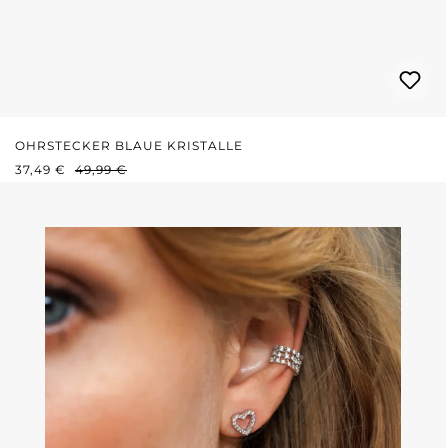
OHRSTECKER BLAUE KRISTALLE
VERKAUFSPREIS:
REGULÄRER PREIS:
37,49 €
49,99 €