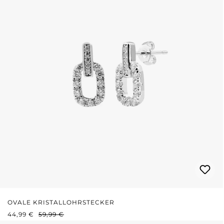
OVALE KRISTALLOHRSTECKER
VERKAUFSPREIS:
REGULÄRER PREIS:
44,99 €
59,99 €