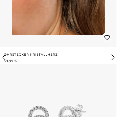
OHRSTECKER KRISTALLHERZ
REGULÄRER PREIS:
59,99 €