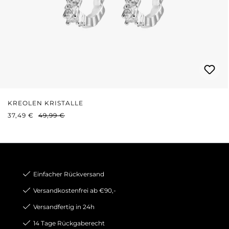
KREOLEN KRISTALLE
VERKAUFSPREIS:
REGULÄRER PREIS:
37,49 €
49,99 €
Einfacher Rückversand
Versandkostenfrei ab €90,-
Versandfertig in 24h
14 Tage Rückgaberecht