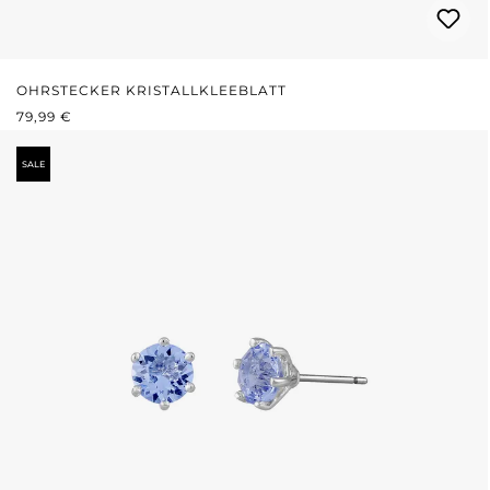
OHRSTECKER KRISTALLKLEEBLATT
REGULÄRER PREIS:
79,99 €
SALE