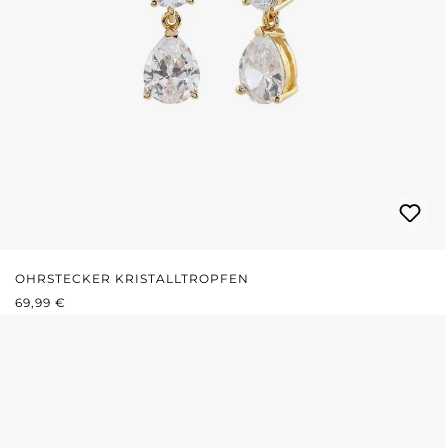
OHRSTECKER KRISTALLTROPFEN
REGULÄRER PREIS:
69,99 €