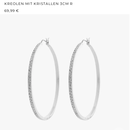
KREOLEN MIT KRISTALLEN 3CM R
REGULÄRER PREIS:
69,99 €