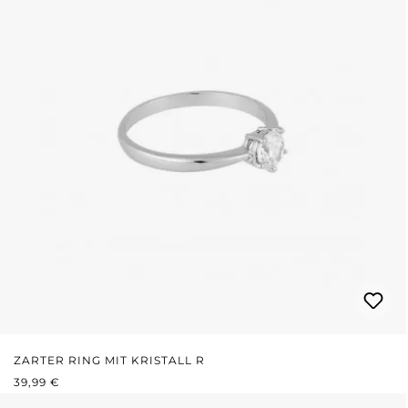
ZARTER RING MIT KRISTALL R
REGULÄRER PREIS:
39,99 €