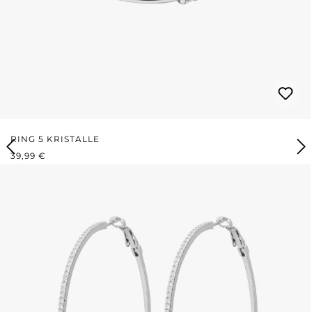
RING 5 KRISTALLE
REGULÄRER PREIS:
39,99 €