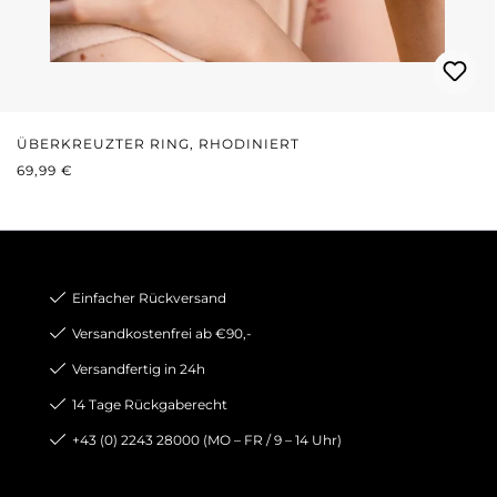
ÜBERKREUZTER RING, RHODINIERT
REGULÄRER PREIS:
69,99 €
Einfacher Rückversand
Versandkostenfrei ab €90,-
Versandfertig in 24h
14 Tage Rückgaberecht
+43 (0) 2243 28000 (MO – FR / 9 – 14 Uhr)