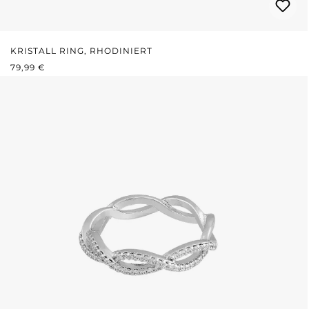
KRISTALL RING, RHODINIERT
REGULÄRER PREIS:
79,99 €