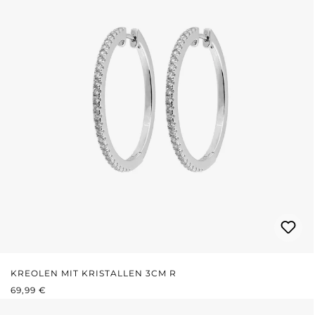
KREOLEN MIT KRISTALLEN 3CM R
REGULÄRER PREIS:
69,99 €