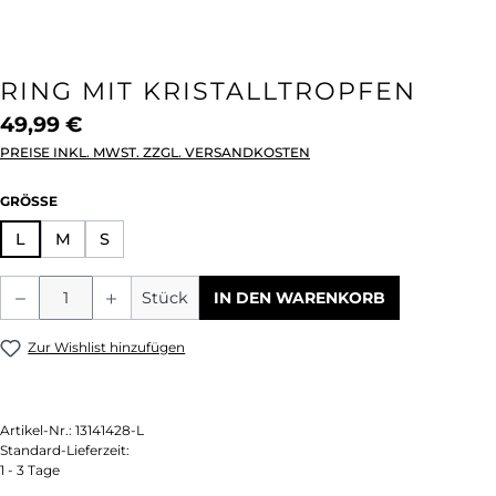
RING MIT KRISTALLTROPFEN
49,99 €
PREISE INKL. MWST. ZZGL. VERSANDKOSTEN
AUSWÄHLEN
GRÖSSE
L
M
S
Produkt Anzahl: Gib den gewünschten We
Stück
IN DEN WARENKORB
Zur Wishlist hinzufügen
Artikel-Nr.:
13141428-L
Standard-Lieferzeit:
1 - 3 Tage