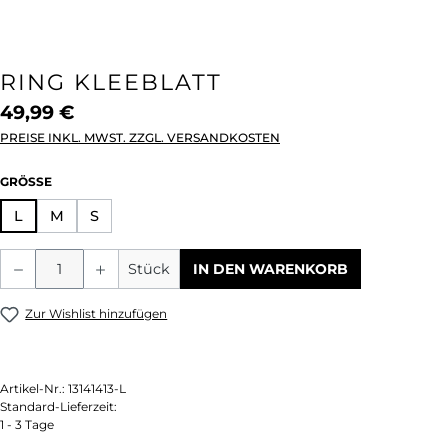
RING KLEEBLATT
49,99 €
PREISE INKL. MWST. ZZGL. VERSANDKOSTEN
AUSWÄHLEN
GRÖSSE
L
M
S
Produkt Anzahl: Gib den gewünschten We
Stück
IN DEN WARENKORB
Zur Wishlist hinzufügen
Artikel-Nr.:
13141413-L
Standard-Lieferzeit:
1 - 3 Tage