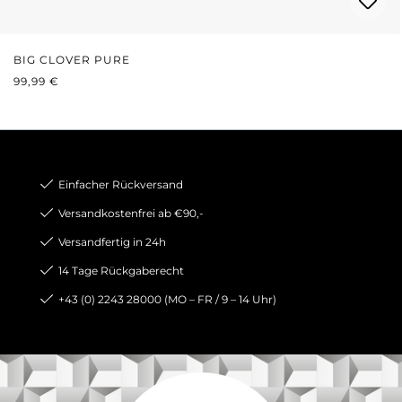
BIG CLOVER PURE
REGULÄRER PREIS:
99,99 €
Einfacher Rückversand
Versandkostenfrei ab €90,-
Versandfertig in 24h
14 Tage Rückgaberecht
+43 (0) 2243 28000 (MO – FR / 9 – 14 Uhr)