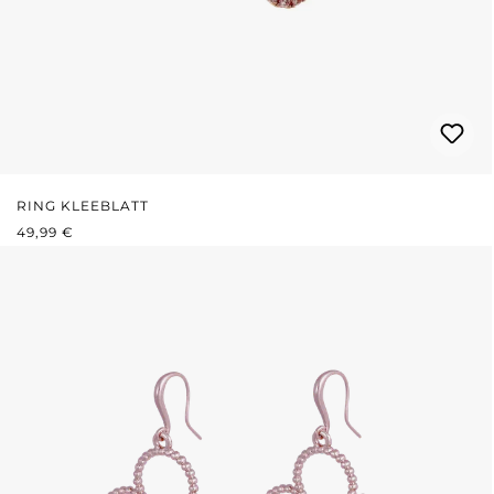
RING KLEEBLATT
REGULÄRER PREIS:
49,99 €