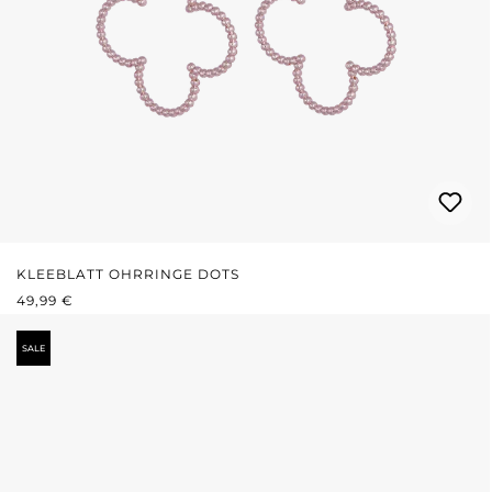
KLEEBLATT OHRRINGE DOTS
REGULÄRER PREIS:
49,99 €
SALE