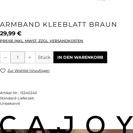
ARMBAND KLEEBLATT BRAUN
29,99 €
PREISE INKL. MWST. ZZGL. VERSANDKOSTEN
Produkt Anzahl: Gib den gewünschten We
Stück
IN DEN WARENKORB
Zur Wishlist hinzufügen
Artikel-Nr.:
13240240
Standard-Lieferzeit:
Unbekannt