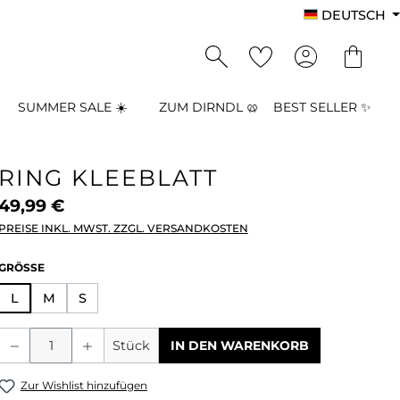
DEUTSCH
SUMMER SALE ☀️
ZUM DIRNDL 🥨
BEST SELLER ✨
RING KLEEBLATT
49,99 €
PREISE INKL. MWST. ZZGL. VERSANDKOSTEN
AUSWÄHLEN
GRÖSSE
L
M
S
Produkt Anzahl: Gib den gewünschten
Stück
IN DEN WARENKORB
Zur Wishlist hinzufügen