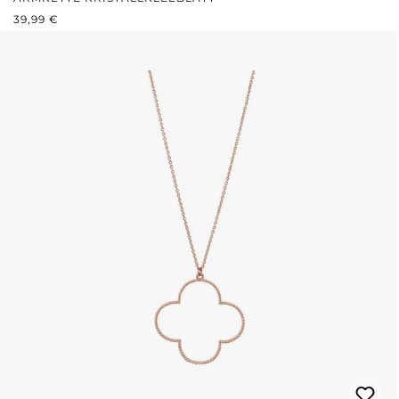
REGULÄRER PREIS:
39,99 €