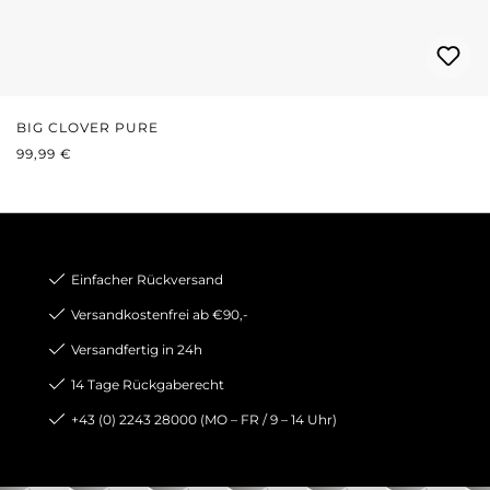
BIG CLOVER PURE
REGULÄRER PREIS:
99,99 €
Einfacher Rückversand
Versandkostenfrei ab €90,-
Versandfertig in 24h
14 Tage Rückgaberecht
+43 (0) 2243 28000 (MO – FR / 9 – 14 Uhr)