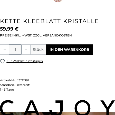
KETTE KLEEBLATT KRISTALLE
59,99 €
PREISE INKL. MWST. ZZGL. VERSANDKOSTEN
Produkt Anzahl: Gib den gewünschten We
Stück
IN DEN WARENKORB
Zur Wishlist hinzufügen
Artikel-Nr.:
13121391
Standard-Lieferzeit:
1 - 3 Tage