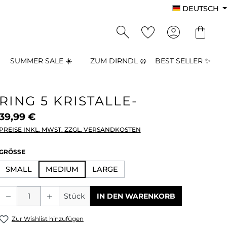
DEUTSCH
SUMMER SALE ☀️
ZUM DIRNDL 🥨
BEST SELLER ✨
RING 5 KRISTALLE-
39,99 €
PREISE INKL. MWST. ZZGL. VERSANDKOSTEN
AUSWÄHLEN
GRÖSSE
SMALL
MEDIUM
LARGE
Produkt Anzahl: Gib den gewünschten
Stück
IN DEN WARENKORB
Zur Wishlist hinzufügen