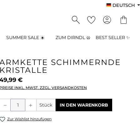
DEUTSCH
SUMMER SALE ☀️
ZUM DIRNDL 🥨
BEST SELLER ✨
ARMKETTE SCHIMMERNDE
KRISTALLE
49,99 €
PREISE INKL. MWST. ZZGL. VERSANDKOSTEN
Produkt Anzahl: Gib den gewünschten
Stück
IN DEN WARENKORB
Zur Wishlist hinzufügen