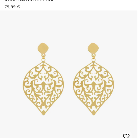
REGULÄRER PREIS:
79,99 €