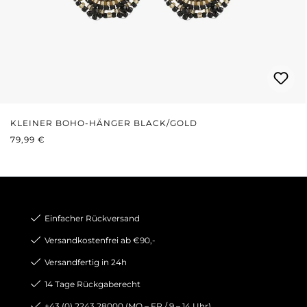
KLEINER BOHO-HÄNGER BLACK/GOLD
REGULÄRER PREIS:
79,99 €
Einfacher Rückversand
Versandkostenfrei ab €90,-
Versandfertig in 24h
14 Tage Rückgaberecht
+43 (0) 2243 28000 (MO – FR / 9 – 14 Uhr)