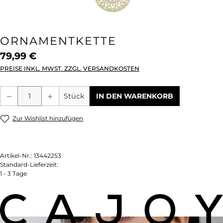
ORNAMENTKETTE
79,99 €
PREISE INKL. MWST. ZZGL. VERSANDKOSTEN
Produkt Anzahl: Gib den gewünschten We
Stück
IN DEN WARENKORB
Zur Wishlist hinzufügen
Artikel-Nr.:
13442253
Standard-Lieferzeit:
1 - 3 Tage