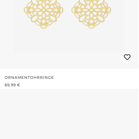
ORNAMENTOHRRINGE
REGULÄRER PREIS:
69,99 €