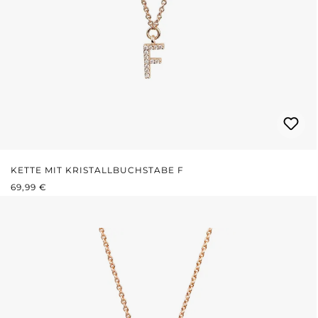
KETTE MIT KRISTALLBUCHSTABE F
REGULÄRER PREIS:
69,99 €