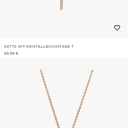
KETTE MIT KRISTALLBUCHSTABE T
REGULÄRER PREIS:
69,99 €