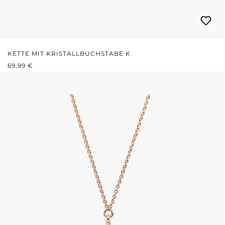
KETTE MIT KRISTALLBUCHSTABE K
REGULÄRER PREIS:
69,99 €