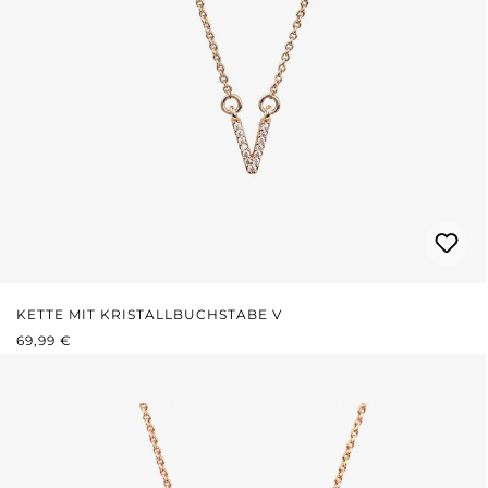
KETTE MIT KRISTALLBUCHSTABE V
REGULÄRER PREIS:
69,99 €