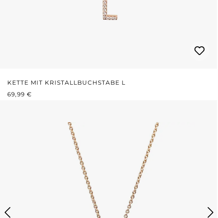
KETTE MIT KRISTALLBUCHSTABE L
REGULÄRER PREIS:
69,99 €