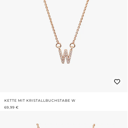
KETTE MIT KRISTALLBUCHSTABE W
REGULÄRER PREIS:
69,99 €