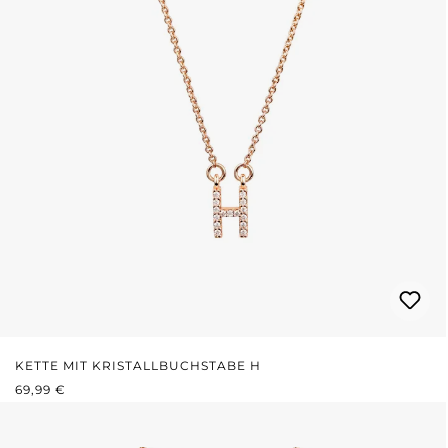
KETTE MIT KRISTALLBUCHSTABE H
REGULÄRER PREIS:
69,99 €