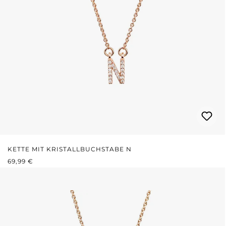
KETTE MIT KRISTALLBUCHSTABE N
REGULÄRER PREIS:
69,99 €