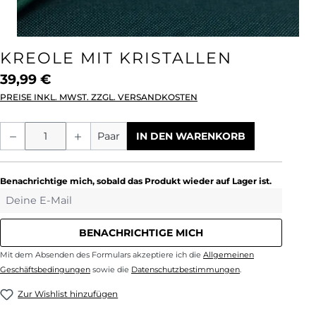
KREOLE MIT KRISTALLEN
39,99 €
PREISE INKL. MWST. ZZGL. VERSANDKOSTEN
Produkt Anzahl: Gib den gewünschten We
Paar
IN DEN WARENKORB
Benachrichtige mich, sobald das Produkt wieder auf Lager ist.
Deine E-Mail
BENACHRICHTIGE MICH
Mit dem Absenden des Formulars akzeptiere ich die
Allgemeinen
Geschäftsbedingungen
sowie die
Datenschutzbestimmungen
.
Zur Wishlist hinzufügen