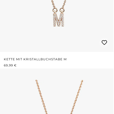
KETTE MIT KRISTALLBUCHSTABE M
REGULÄRER PREIS:
69,99 €