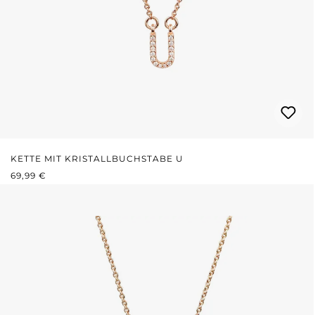
KETTE MIT KRISTALLBUCHSTABE U
REGULÄRER PREIS:
69,99 €