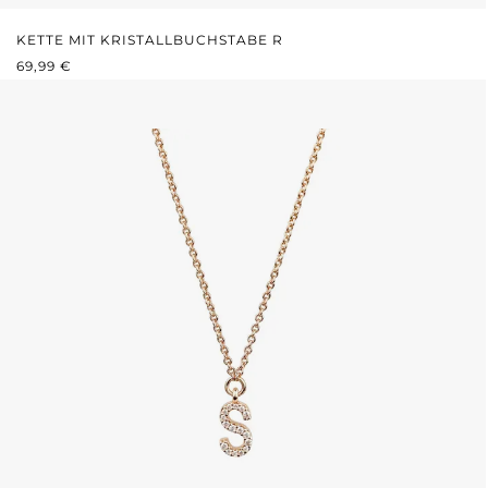
KETTE MIT KRISTALLBUCHSTABE R
REGULÄRER PREIS:
69,99 €