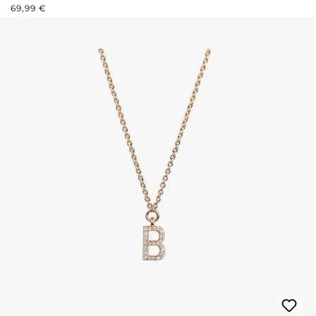
REGULÄRER PREIS:
69,99 €