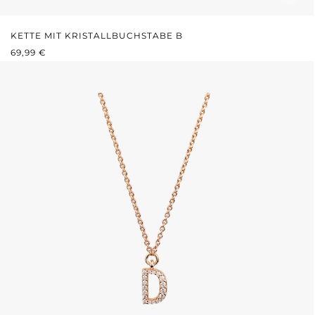
KETTE MIT KRISTALLBUCHSTABE B
REGULÄRER PREIS:
69,99 €