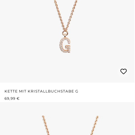
KETTE MIT KRISTALLBUCHSTABE G
REGULÄRER PREIS:
69,99 €