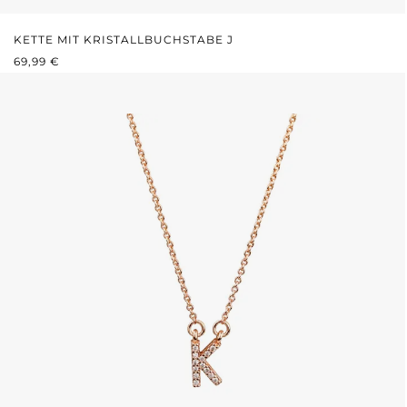
KETTE MIT KRISTALLBUCHSTABE J
REGULÄRER PREIS:
69,99 €