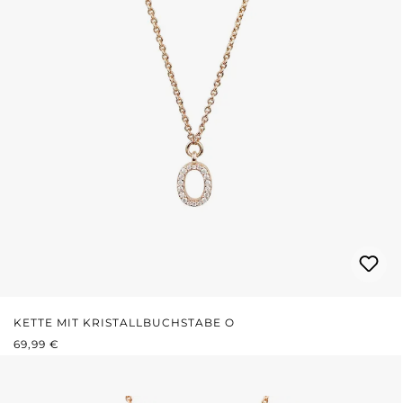
KETTE MIT KRISTALLBUCHSTABE O
REGULÄRER PREIS:
69,99 €