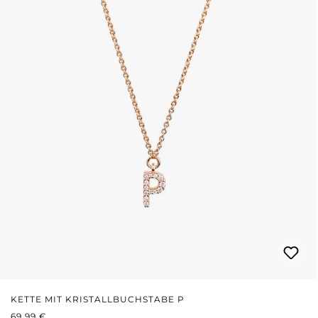
KETTE MIT KRISTALLBUCHSTABE P
REGULÄRER PREIS:
69,99 €