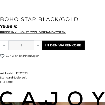
BOHO STAR BLACK/GOLD
79,99 €
PREISE INKL. MWST. ZZGL. VERSANDKOSTEN
Produkt Anzahl: Gib den gewünschten We
IN DEN WARENKORB
Zur Wishlist hinzufügen
Artikel-Nr.:
13132393
Standard-Lieferzeit:
1 - 3 Tage