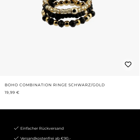
BOHO COMBINATION RINGE SCHWARZ/GOLD
REGULÄRER PREIS:
19,99 €
Einfacher Rückversand
Versandkostenfrei ab €90,-