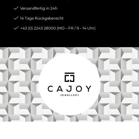
Versandfertig in 24h
14 Tage Rückgaberecht
+43 (0) 2243 28000 (MO – FR / 9 – 14 Uhr)