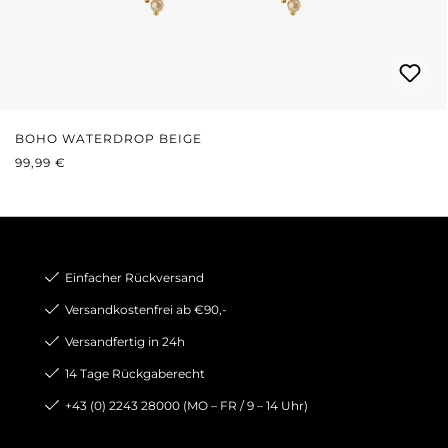
BOHO WATERDROP BEIGE
REGULÄRER PREIS:
99,99 €
Einfacher Rückversand
Versandkostenfrei ab €90,-
Versandfertig in 24h
14 Tage Rückgaberecht
+43 (0) 2243 28000 (MO – FR / 9 – 14 Uhr)