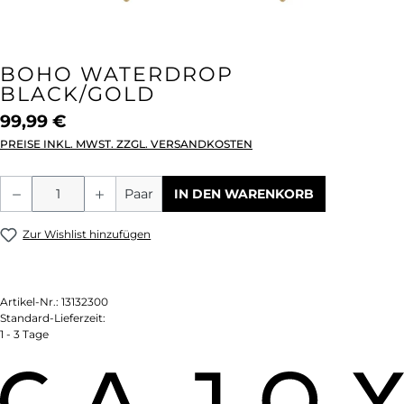
BOHO WATERDROP
BLACK/GOLD
99,99 €
PREISE INKL. MWST. ZZGL. VERSANDKOSTEN
Produkt Anzahl: Gib den gewünschten We
Paar
IN DEN WARENKORB
Zur Wishlist hinzufügen
Artikel-Nr.:
13132300
Standard-Lieferzeit:
1 - 3 Tage