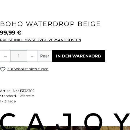
BOHO WATERDROP BEIGE
99,99 €
PREISE INKL. MWST. ZZGL. VERSANDKOSTEN
Produkt Anzahl: Gib den gewünschten We
Paar
IN DEN WARENKORB
Zur Wishlist hinzufügen
Artikel-Nr.:
13132302
Standard-Lieferzeit:
1 - 3 Tage