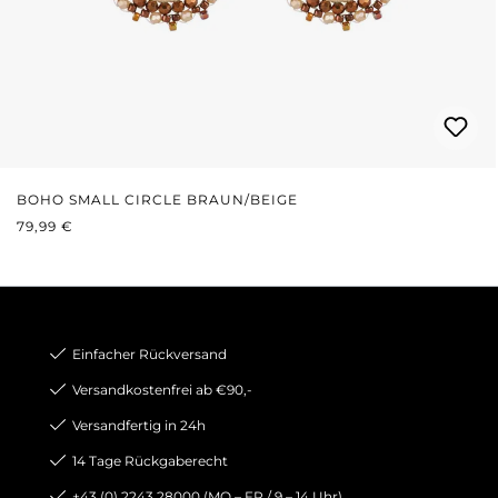
BOHO SMALL CIRCLE BRAUN/BEIGE
REGULÄRER PREIS:
79,99 €
Einfacher Rückversand
Versandkostenfrei ab €90,-
Versandfertig in 24h
14 Tage Rückgaberecht
+43 (0) 2243 28000 (MO – FR / 9 – 14 Uhr)