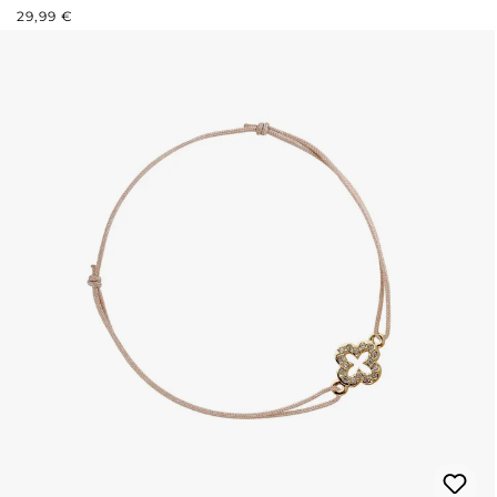
REGULÄRER PREIS:
29,99 €