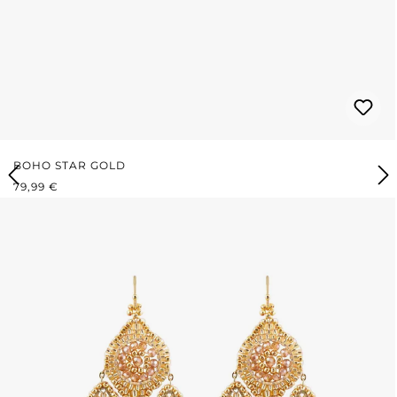
BOHO STAR GOLD
REGULÄRER PREIS:
79,99 €