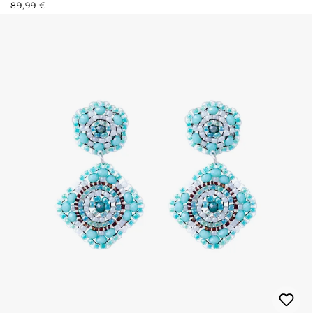
REGULÄRER PREIS:
89,99 €