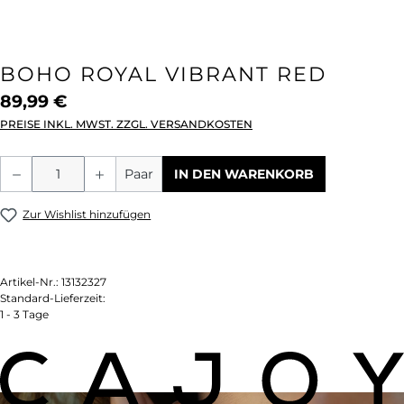
BOHO ROYAL VIBRANT RED
89,99 €
PREISE INKL. MWST. ZZGL. VERSANDKOSTEN
Produkt Anzahl: Gib den gewünschten We
Paar
IN DEN WARENKORB
Zur Wishlist hinzufügen
Artikel-Nr.:
13132327
Standard-Lieferzeit:
1 - 3 Tage