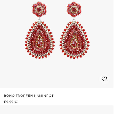
BOHO TROPFEN KAMINROT
REGULÄRER PREIS:
119,99 €