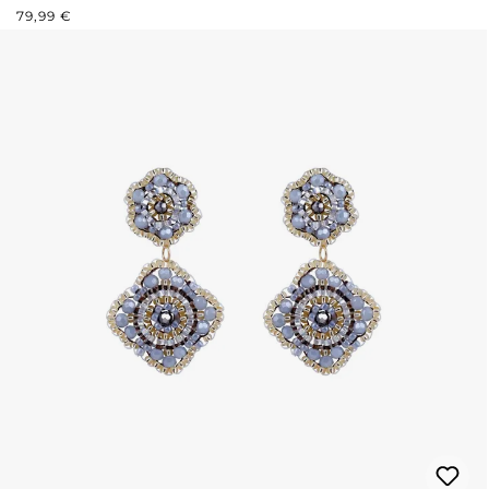
REGULÄRER PREIS:
79,99 €